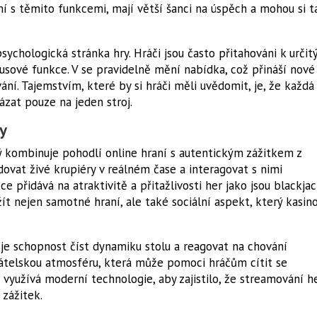
ámí s těmito funkcemi, mají větší šanci na úspěch a mohou si t
chologická stránka hry. Hráči jsou často přitahováni k urči
usové funkce. V se pravidelně mění nabídka, což přináší nové
ní. Tajemstvím, které by si hráči měli uvědomit, je, že každá
ázat pouze na jeden stroj.
y
rý kombinuje pohodlí online hraní s autentickým zážitkem z
ovat živé krupiéry v reálném čase a interagovat s nimi
e přidává na atraktivitě a přitažlivosti her jako jsou blackjac
žít nejen samotné hraní, ale také sociální aspekt, který kasin
 je schopnost číst dynamiku stolu a reagovat na chování
přátelskou atmosféru, která může pomoci hráčům cítit se
. využívá moderní technologie, aby zajistilo, že streamování he
 zážitek.