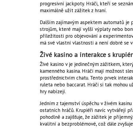
progresivní jackpoty. Hráči, kteří se sezn
maximálně užít zážitek z hraní.
Dalším zajímavým aspektem automatů je psy
strojům, které mají vyšší výplaty nebo bon
příležitosti pro objevování a experimentová
má své vlastní vlastnosti a není dobré se v
Živé kasino a interakce s krupiér
Živé kasino v je jedinečným zážitkem, kte
kamenného kasina. Hráči mají možnost sled
prostřednictvím chatu. Tento prvek interakc
ruleta nebo baccarat. Hráči si tak mohou u
hry nabízejí.
Jedním z tajemství úspěchu v živém kasinu
ostatních hráčů. Krupiéři navíc vytvářejí 
pohodlně a zajišťuje, že zážitek je příjemný
kvalitní a bezproblémové, což dále zvyšuje